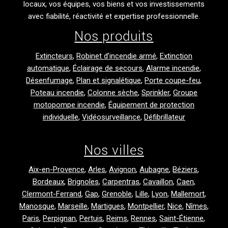
locaux, vos équipes, vos biens et vos investissements
avec fiabilité, réactivité et expertise professionnelle.
Nos produits
Extincteurs
,
Robinet d’incendie armé
,
Extinction
automatique
,
Éclairage de secours
,
Alarme incendie
,
Désenfumage
,
Plan et signalétique
,
Porte coupe-feu
,
Poteau incendie
,
Colonne sèche
,
Sprinkler
,
Groupe
motopompe incendie
,
Équipement de protection
individuelle
,
Vidéosurveillance
,
Défibrillateur
Nos villes
Aix-en-Provence
,
Arles
,
Avignon
,
Aubagne
,
Béziers
,
Bordeaux
,
Brignoles
,
Carpentras
,
Cavaillon
,
Caen
,
Clermont-Ferrand
,
Gap
,
Grenoble
,
Lille
,
Lyon
,
Mallemort
,
Manosque
,
Marseille
,
Martigues
,
Montpellier
,
Nice
,
Nîmes
,
Paris
,
Perpignan
,
Pertuis
,
Reims
,
Rennes
,
Saint-Étienne
,