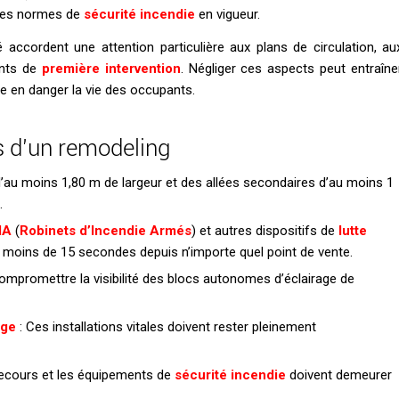
 les normes de
sécurité incendie
en vigueur.
accordent une attention particulière aux plans de circulation, au
ents de
première intervention
. Négliger ces aspects peut entraîne
re en danger la vie des occupants.
rs d’un remodeling
 d’au moins 1,80 m de largeur et des allées secondaires d’au moins 1
.
IA
(
Robinets d’Incendie Armés
) et autres dispositifs de
lutte
n moins de 15 secondes depuis n’importe quel point de vente.
mpromettre la visibilité des blocs autonomes d’éclairage de
age
: Ces installations vitales doivent rester pleinement
secours et les équipements de
sécurité incendie
doivent demeurer