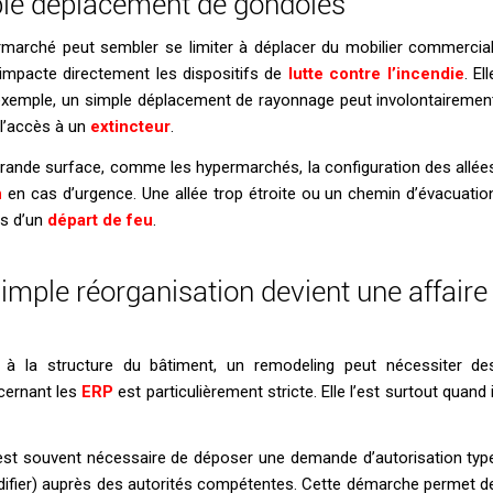
mple déplacement de gondoles
rmarché peut sembler se limiter à déplacer du mobilier commercial
 impacte directement les dispositifs de
lutte contre l’incendie
. Ell
exemple, un simple déplacement de rayonnage peut involontairemen
 l’accès à un
extincteur
.
grande surface, comme les hypermarchés, la configuration des allée
n
en cas d’urgence. Une allée trop étroite ou un chemin d’évacuatio
s d’un
départ de feu
.
imple réorganisation devient une affaire
à la structure du bâtiment, un remodeling peut nécessiter de
ncernant les
ERP
est particulièrement stricte. Elle l’est surtout quand i
 est souvent nécessaire de déposer une demande d’autorisation typ
ifier) auprès des autorités compétentes. Cette démarche permet d