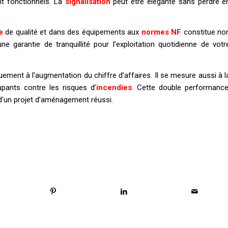
nt fonctionnels. La
signalisation
peut être élégante sans perdre e
e
de qualité et dans des équipements aux
normes NF
constitue no
ne garantie de tranquillité pour l’exploitation quotidienne de votr
ement à l’augmentation du chiffre d’affaires. Il se mesure aussi à l
pants contre les risques d’
incendies
. Cette double performance
 d’un projet d’aménagement réussi.