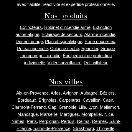
avec fiabilité, réactivité et expertise professionnelle.
Nos produits
Extincteurs
,
Robinet d’incendie armé
,
Extinction
automatique
,
Éclairage de secours
,
Alarme incendie
,
Désenfumage
,
Plan et signalétique
,
Porte coupe-feu
,
Poteau incendie
,
Colonne sèche
,
Sprinkler
,
Groupe
motopompe incendie
,
Équipement de protection
individuelle
,
Vidéosurveillance
,
Défibrillateur
Nos villes
Aix-en-Provence
,
Arles
,
Avignon
,
Aubagne
,
Béziers
,
Bordeaux
,
Brignoles
,
Carpentras
,
Cavaillon
,
Caen
,
Clermont-Ferrand
,
Gap
,
Grenoble
,
Lille
,
Lyon
,
Mallemort
,
Manosque
,
Marseille
,
Martigues
,
Montpellier
,
Nice
,
Nîmes
,
Paris
,
Perpignan
,
Pertuis
,
Reims
,
Rennes
,
Saint-
Étienne
,
Salon-de-Provence
,
Strasbourg
,
Thionville
,