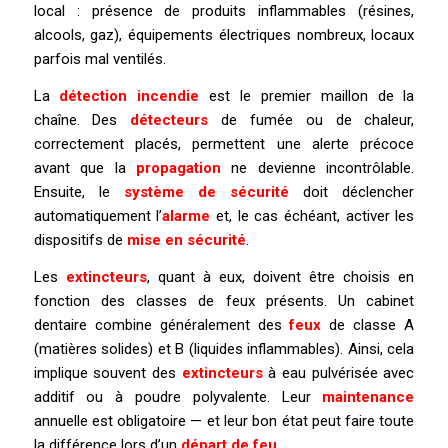
local : présence de produits inflammables (résines,
alcools, gaz), équipements électriques nombreux, locaux
parfois mal ventilés.
La
détection incendie
est le premier maillon de la
chaîne. Des
détecteurs
de fumée ou de chaleur,
correctement placés, permettent une alerte précoce
avant que la
propagation
ne devienne incontrôlable.
Ensuite, le
système de sécurité
doit déclencher
automatiquement l’
alarme
et, le cas échéant, activer les
dispositifs de
mise en sécurité
.
Les
extincteurs
, quant à eux, doivent être choisis en
fonction des classes de feux présents. Un cabinet
dentaire combine généralement des
feux
de classe A
(matières solides) et B (liquides inflammables). Ainsi, cela
implique souvent des
extincteurs
à eau pulvérisée avec
additif ou à poudre polyvalente. Leur
maintenance
annuelle est obligatoire — et leur bon état peut faire toute
la différence lors d’un
départ de feu
.