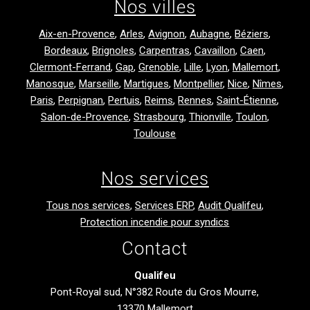
Nos villes
Aix-en-Provence
,
Arles
,
Avignon
,
Aubagne
,
Béziers
,
Bordeaux
,
Brignoles
,
Carpentras
,
Cavaillon
,
Caen
,
Clermont-Ferrand
,
Gap
,
Grenoble
,
Lille
,
Lyon
,
Mallemort
,
Manosque
,
Marseille
,
Martigues
,
Montpellier
,
Nice
,
Nîmes
,
Paris
,
Perpignan
,
Pertuis
,
Reims
,
Rennes
,
Saint-Étienne
,
Salon-de-Provence
,
Strasbourg
,
Thionville
,
Toulon
,
Toulouse
Nos services
Tous nos services
,
Services ERP
,
Audit Qualifeu
,
Protection incendie pour syndics
Contact
Qualifeu
Pont-Royal sud, N°382 Route du Gros Mourre,
13370 Mallemort