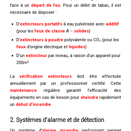
face à un
départ de feu
. Pour un débit de tabac, il est
nécessaire de disposer :
D’
extincteurs portatifs
à eau pulvérisée avec
additif
(pour les
feux de classe
A –
solides
)
D’
extincteurs à poudre
polyvalente ou CO₂ (pour les
feux
d’origine électrique et
liquides
)
D’un
extincteur
par niveau, à raison d’un appareil pour
200m²
La
vérification extincteurs
doit être effectuée
annuellement par un professionnel certifié. Cette
maintenance
régulière garantit l’efficacité des
équipements en cas de besoin pour
éteindre
rapidement
un
début d’incendie
.
2. Systèmes d’
alarme
et de
détection
Un système d’
alarme incendie
performant permet