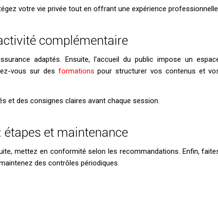
otégez votre vie privée tout en offrant une expérience professionnelle
l’activité complémentaire
 assurance adaptés. Ensuite, l’accueil du public impose un espac
uyez-vous sur des
formations
pour structurer vos contenus et vo
és et des consignes claires avant chaque session.
 : étapes et maintenance
nsuite, mettez en conformité selon les recommandations. Enfin, faite
is maintenez des contrôles périodiques.