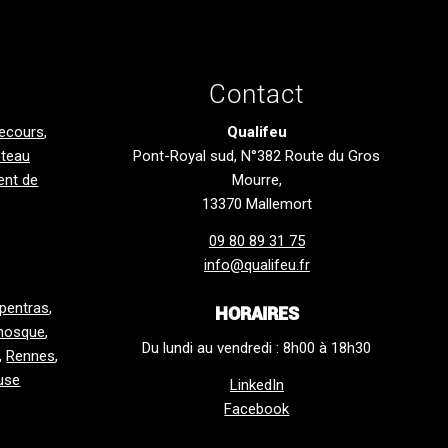
Contact
secours
,
Qualifeu
teau
Pont-Royal sud, N°382 Route du Gros
ent de
Mourre,
13370 Mallemort
09 80 89 31 75
info@qualifeu.fr
pentras
,
HORAIRES
nosque
,
Du lundi au vendredi : 8h00 à 18h30
,
Rennes
,
use
LinkedIn
Facebook