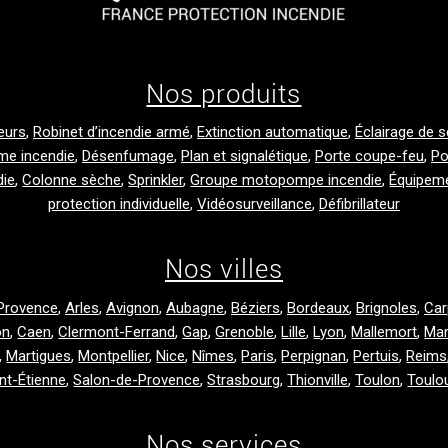
Nos produits
eurs
,
Robinet d’incendie armé
,
Extinction automatique
,
Éclairage de 
me incendie
,
Désenfumage
,
Plan et signalétique
,
Porte coupe-feu
,
Po
die
,
Colonne sèche
,
Sprinkler
,
Groupe motopompe incendie
,
Équipem
protection individuelle
,
Vidéosurveillance
,
Défibrillateur
Nos villes
Provence
,
Arles
,
Avignon
,
Aubagne
,
Béziers
,
Bordeaux
,
Brignoles
,
Car
on
,
Caen
,
Clermont-Ferrand
,
Gap
,
Grenoble
,
Lille
,
Lyon
,
Mallemort
,
Ma
,
Martigues
,
Montpellier
,
Nice
,
Nîmes
,
Paris
,
Perpignan
,
Pertuis
,
Reims
nt-Étienne
,
Salon-de-Provence
,
Strasbourg
,
Thionville
,
Toulon
,
Toulo
Nos services