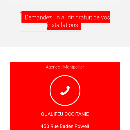
Demandez un audit gratuit de vos
installations
Agence : Montpellier
QUALIFEU OCCITANIE
450 Rue Baden Powell