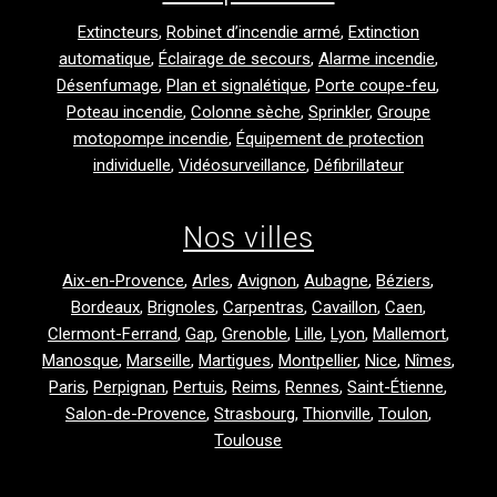
Extincteurs
,
Robinet d’incendie armé
,
Extinction
automatique
,
Éclairage de secours
,
Alarme incendie
,
Désenfumage
,
Plan et signalétique
,
Porte coupe-feu
,
Poteau incendie
,
Colonne sèche
,
Sprinkler
,
Groupe
motopompe incendie
,
Équipement de protection
individuelle
,
Vidéosurveillance
,
Défibrillateur
Nos villes
Aix-en-Provence
,
Arles
,
Avignon
,
Aubagne
,
Béziers
,
Bordeaux
,
Brignoles
,
Carpentras
,
Cavaillon
,
Caen
,
Clermont-Ferrand
,
Gap
,
Grenoble
,
Lille
,
Lyon
,
Mallemort
,
Manosque
,
Marseille
,
Martigues
,
Montpellier
,
Nice
,
Nîmes
,
Paris
,
Perpignan
,
Pertuis
,
Reims
,
Rennes
,
Saint-Étienne
,
Salon-de-Provence
,
Strasbourg
,
Thionville
,
Toulon
,
Toulouse