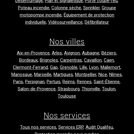
Désenfumage
,
Plan et signalétique
,
Porte coupe-feu
,
Poteau incendie
,
Colonne sèche
,
Sprinkler
,
Groupe
motopompe incendie
,
Équipement de protection
individuelle
,
Vidéosurveillance
,
Défibrillateur
Nos villes
Aix-en-Provence
,
Arles
,
Avignon
,
Aubagne
,
Béziers
,
Bordeaux
,
Brignoles
,
Carpentras
,
Cavaillon
,
Caen
,
Clermont-Ferrand
,
Gap
,
Grenoble
,
Lille
,
Lyon
,
Mallemort
,
Manosque
,
Marseille
,
Martigues
,
Montpellier
,
Nice
,
Nîmes
,
Paris
,
Perpignan
,
Pertuis
,
Reims
,
Rennes
,
Saint-Étienne
,
Salon-de-Provence
,
Strasbourg
,
Thionville
,
Toulon
,
Toulouse
Nos services
Tous nos services
,
Services ERP
,
Audit Qualifeu
,