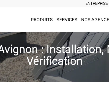
ENTREPRISE
PRODUITS
SERVICES
NOS AGENC
ignon : Installation,
Vérification
 copropriétés et sites industriels pour l’installation, la maintenanc
 l’ensemble du Vaucluse afin de garantir des installations conforme