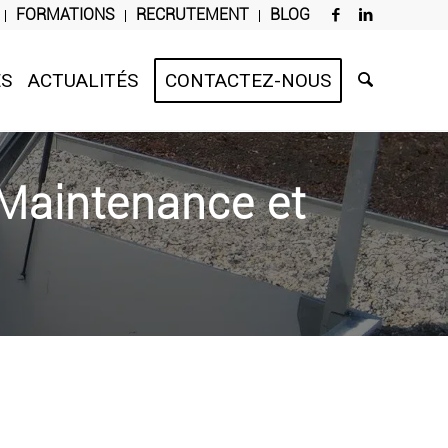
FORMATIONS
RECRUTEMENT
BLOG
ES
ACTUALITÉS
CONTACTEZ-NOUS
 Maintenance et
e et la vérification des systèmes de désenfumage. Nos
s, fiables et adaptées aux exigences réglementaires.